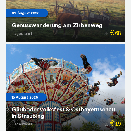
09 August 2026
Genusswanderung am Zirbenweg
€
68
Tagesfahrt
ab
15 August 2026
Gäubodenvolksfest & Ostbayernschau
in Straubing
€
19
Tagesfahrt
ab